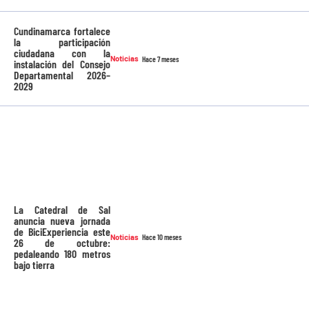
Cundinamarca fortalece
la participación
ciudadana con la
Noticias
Hace 7 meses
instalación del Consejo
Departamental 2026–
2029
La Catedral de Sal
anuncia nueva jornada
de BiciExperiencia este
Noticias
Hace 10 meses
26 de octubre:
pedaleando 180 metros
bajo tierra