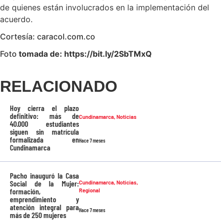
de quienes están involucrados en la implementación del
acuerdo.
Cortesía: caracol.com.co
Foto
tomada de: https://bit.ly/2SbTMxQ
RELACIONADO
Hoy cierra el plazo
definitivo: más de
Cundinamarca
,
Noticias
40.000 estudiantes
siguen sin matrícula
formalizada en
Hace 7 meses
Cundinamarca
Pacho inauguró la Casa
Social de la Mujer:
Cundinamarca
,
Noticias
,
formación,
Regional
emprendimiento y
atención integral para
Hace 7 meses
más de 250 mujeres