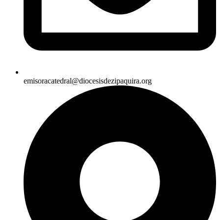
emisoracatedral@diocesisdezipaquira.org