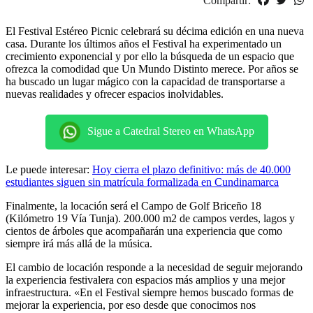
Compartir:
El Festival Estéreo Picnic celebrará su décima edición en una nueva
casa. Durante los últimos años el Festival ha experimentado un
crecimiento exponencial y por ello la búsqueda de un espacio que
ofrezca la comodidad que Un Mundo Distinto merece. Por años se
ha buscado un lugar mágico con la capacidad de transportarse a
nuevas realidades y ofrecer espacios inolvidables.
Sigue a Catedral Stereo en WhatsApp
Le puede interesar:
Hoy cierra el plazo definitivo: más de 40.000
estudiantes siguen sin matrícula formalizada en Cundinamarca
Finalmente, la locación será el Campo de Golf Briceño 18
(Kilómetro 19 Vía Tunja). 200.000 m2 de campos verdes, lagos y
cientos de árboles que acompañarán una experiencia que como
siempre irá más allá de la música.
El cambio de locación responde a la necesidad de seguir mejorando
la experiencia festivalera con espacios más amplios y una mejor
infraestructura. «En el Festival siempre hemos buscado formas de
mejorar la experiencia, por eso desde que conocimos nos