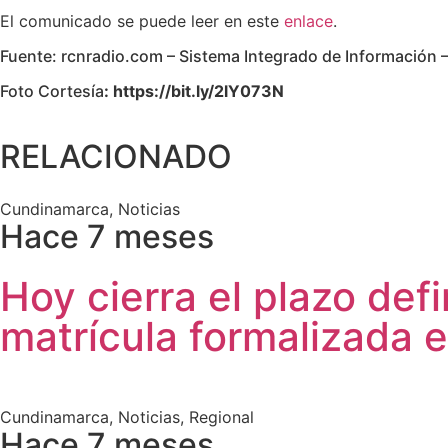
El comunicado se puede leer en este
enlace
.
Fuente: rcnradio.com – Sistema Integrado de Información
Foto Cortesía
: https://bit.ly/2lY073N
RELACIONADO
Cundinamarca
,
Noticias
Hace 7 meses
Hoy cierra el plazo def
matrícula formalizada
Cundinamarca
,
Noticias
,
Regional
Hace 7 meses