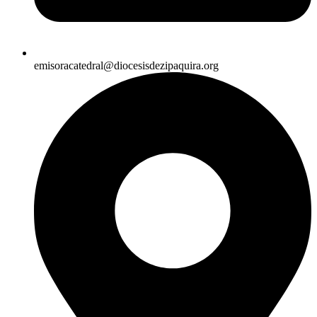
emisoracatedral@diocesisdezipaquira.org