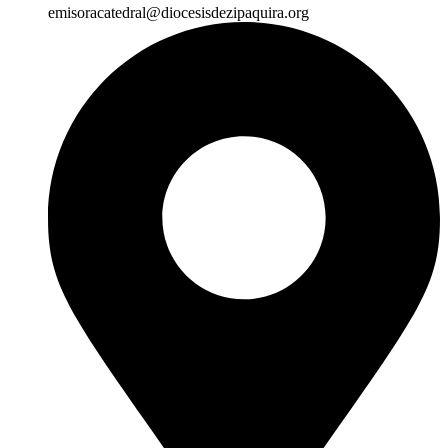
emisoracatedral@diocesisdezipaquira.org