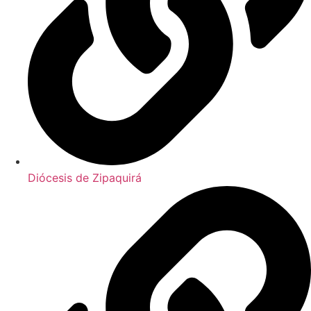
Diócesis de Zipaquirá