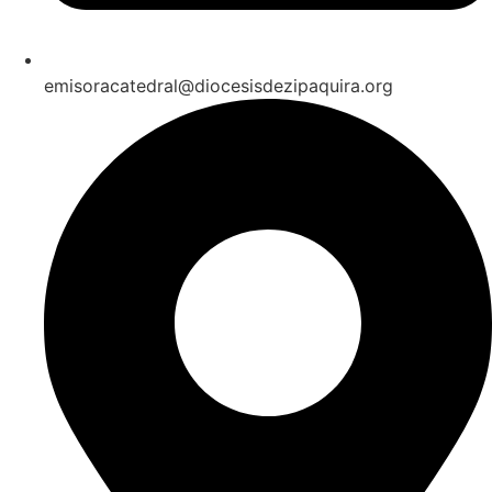
emisoracatedral@diocesisdezipaquira.org