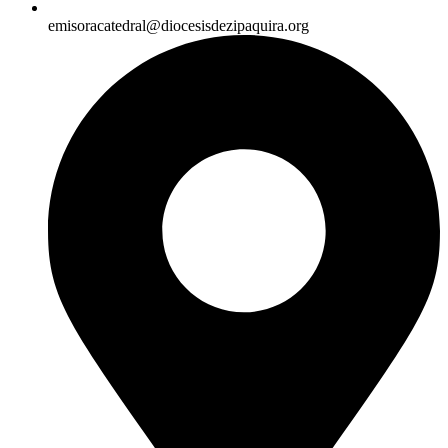
emisoracatedral@diocesisdezipaquira.org