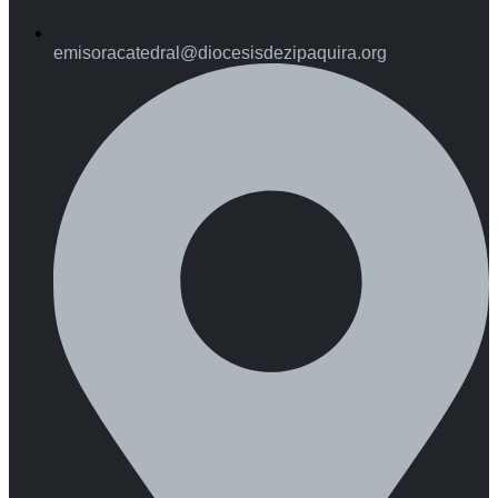
emisoracatedral@diocesisdezipaquira.org