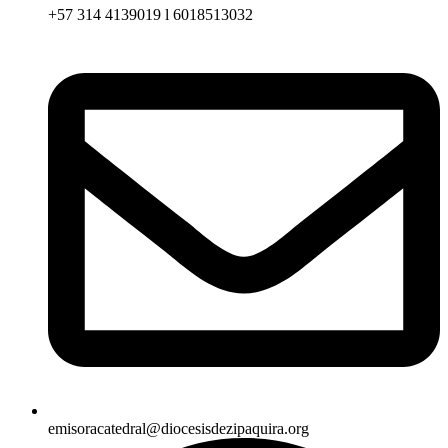
+57 314 4139019 l 6018513032
emisoracatedral@diocesisdezipaquira.org