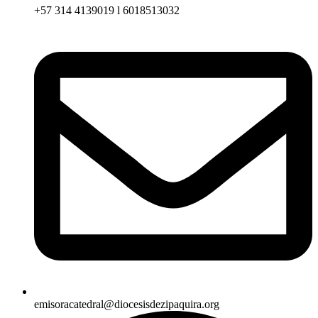
+57 314 4139019 l 6018513032
emisoracatedral@diocesisdezipaquira.org