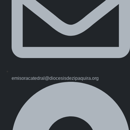
emisoracatedral@diocesisdezipaquira.org