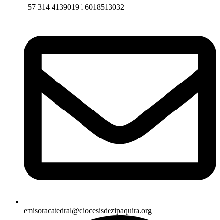
+57 314 4139019 l 6018513032
emisoracatedral@diocesisdezipaquira.org