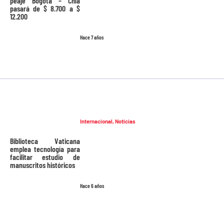
peaje Bogotá – Chía
pasará de $ 8.700 a $
12.200
Hace 7 años
Internacional
,
Noticias
Biblioteca Vaticana
emplea tecnología para
facilitar estudio de
manuscritos históricos
Hace 6 años