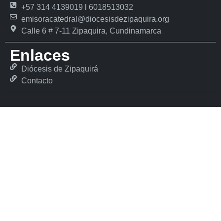
+57 314 4139019 l 6018513032
emisoracatedral@diocesisdezipaquira.org
Calle 6 # 7-11 Zipaquira, Cundinamarca
Enlaces
Diócesis de Zipaquirá
Contacto