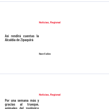
Noticias
,
Regional
Así rendirá cuentas la
Alcaldía de Zipaquirá
Hace 6 años
Noticias
,
Regional
Por una semana más y
gracias al trueque,
animales del zoológico