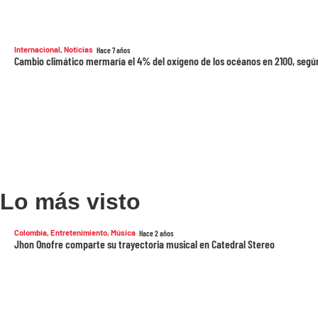
Internacional
,
Noticias
Hace 7 años
Cambio climático mermaría el 4% del oxígeno de los océanos en 2100, segú
Lo más visto
Colombia
,
Entretenimiento
,
Música
Hace 2 años
Jhon Onofre comparte su trayectoria musical en Catedral Stereo