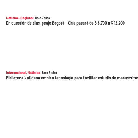
Noticias
,
Regional
Hace 7 años
En cuestión de días, peaje Bogotá – Chía pasará de $ 8.700 a $ 12.200
Internacional
,
Noticias
Hace 6 años
Biblioteca Vaticana emplea tecnología para facilitar estudio de manuscritos
Noticias
,
Regional
Hace 6 años
Así rendirá cuentas la Alcaldía de Zipaquirá