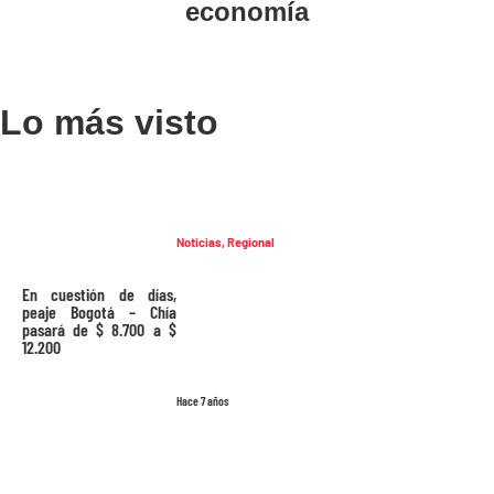
economía
Lo más visto
Noticias
,
Regional
En cuestión de días,
peaje Bogotá – Chía
pasará de $ 8.700 a $
12.200
Hace 7 años