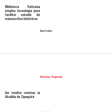
Biblioteca Vaticana
emplea tecnología para
facilitar estudio de
manuscritos históricos
Hace 6 años
Noticias
,
Regional
Así rendirá cuentas la
Alcaldía de Zipaquirá