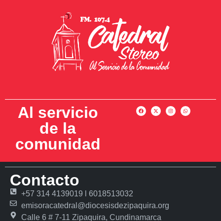
Al servicio
de la
comunidad
Contacto
+57 314 4139019 l 6018513032
emisoracatedral@diocesisdezipaquira.org
Calle 6 # 7-11 Zipaquira, Cundinamarca