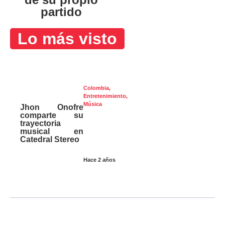
partido
Lo más visto
Colombia
,
Entretenimiento
,
Música
Jhon Onofre
comparte su
trayectoria
musical en
Catedral Stereo
Hace 2 años