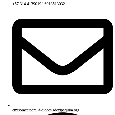
+57 314 4139019 l 6018513032
emisoracatedral@diocesisdezipaquira.org