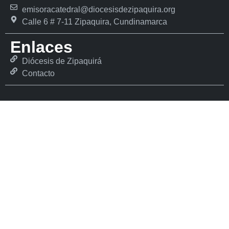
emisoracatedral@diocesisdezipaquira.org
Calle 6 # 7-11 Zipaquira, Cundinamarca
Enlaces
Diócesis de Zipaquirá
Contacto