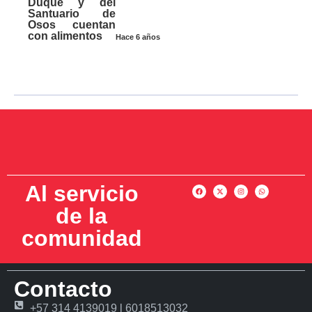
Duque y del
Santuario de
Osos cuentan
con alimentos
Hace 6 años
Al servicio
de la
comunidad
Contacto
+57 314 4139019 l 6018513032