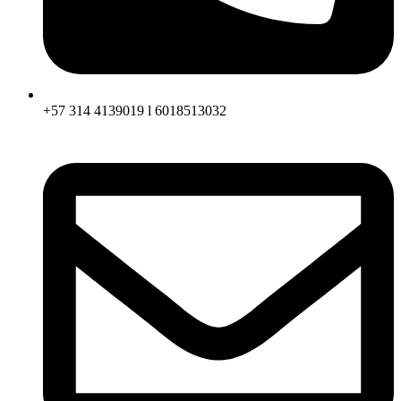
+57 314 4139019 l 6018513032