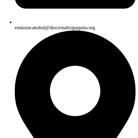
emisoracatedral@diocesisdezipaquira.org