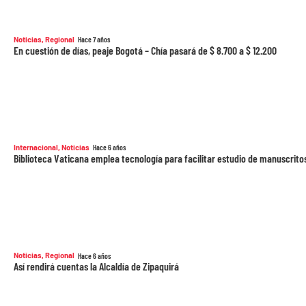
Noticias
,
Regional
Hace 7 años
En cuestión de días, peaje Bogotá – Chía pasará de $ 8.700 a $ 12.200
Internacional
,
Noticias
Hace 6 años
Biblioteca Vaticana emplea tecnología para facilitar estudio de manuscritos
Noticias
,
Regional
Hace 6 años
Así rendirá cuentas la Alcaldía de Zipaquirá