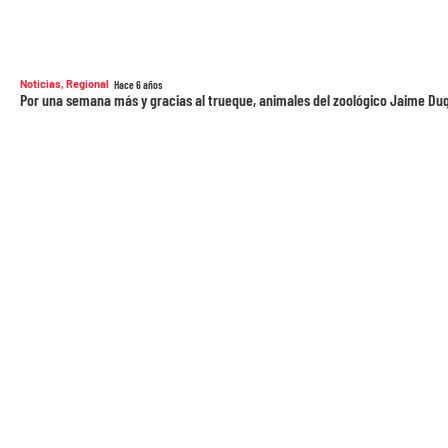
Noticias
,
Regional
Hace 6 años
Por una semana más y gracias al trueque, animales del zoológico Jaime Du
Al servicio de la comunidad