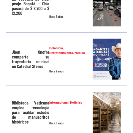
peaje Bogotá – Chía
pasará de $ 8.700 a $
12.200
Hace 7 años
Colombia
,
Jhon Onofre
Entretenimiento
,
Música
comparte su
trayectoria musical
en Catedral Stereo
Hace 2 años
Biblioteca Vaticana
Internacional
,
Noticias
emplea tecnología
para facilitar estudio
de manuscritos
históricos
Hace 6 años