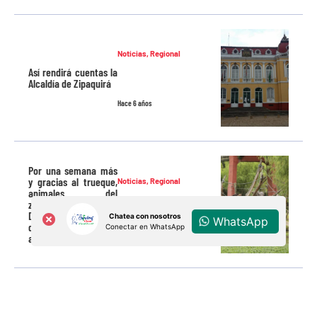
Noticias
,
Regional
Así rendirá cuentas la
Alcaldía de Zipaquirá
Hace 6 años
Por una semana más
y gracias al trueque,
Noticias
,
Regional
animales del
zoológico Jaime
Duque y del Santuario
Chatea con nosotros
WhatsApp
de Osos cuentan con
Conectar en WhatsApp
Hace 6 años
alimentos