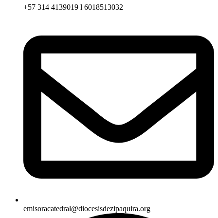
+57 314 4139019 l 6018513032
emisoracatedral@diocesisdezipaquira.org