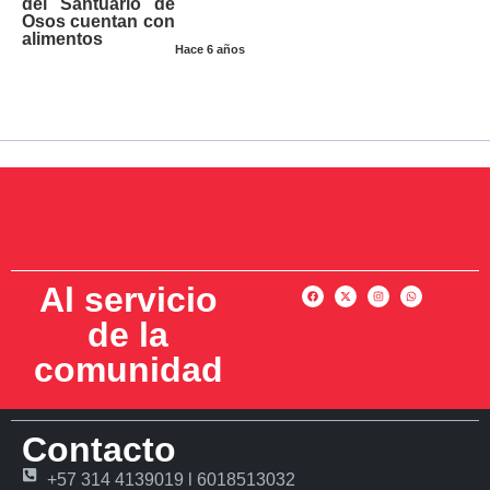
del Santuario de
Osos cuentan con
alimentos
Hace 6 años
Al servicio
de la
comunidad
Contacto
+57 314 4139019 l 6018513032