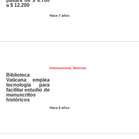
pasará de $ 8.700
a $ 12.200
Hace 7 años
Internacional
,
Noticias
Biblioteca
Vaticana emplea
tecnología para
facilitar estudio de
manuscritos
históricos
Hace 6 años