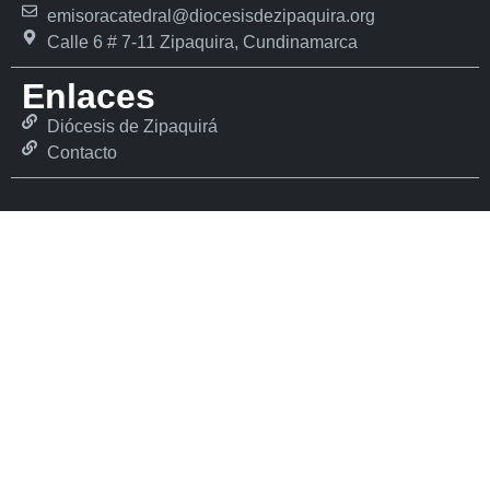
emisoracatedral@diocesisdezipaquira.org
Calle 6 # 7-11 Zipaquira, Cundinamarca
Enlaces
Diócesis de Zipaquirá
Contacto