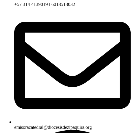
+57 314 4139019 l 6018513032
emisoracatedral@diocesisdezipaquira.org