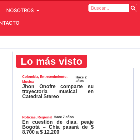
NOSOTROS
NTACTO
Lo más visto
Colombia
,
Entretenimiento
,
Hace 2
años
Música
Jhon Onofre comparte su
trayectoria musical en
Catedral Stereo
Hace 7 años
Noticias
,
Regional
En cuestión de días, peaje
Bogotá – Chía pasará de $
8.700 a $ 12.200