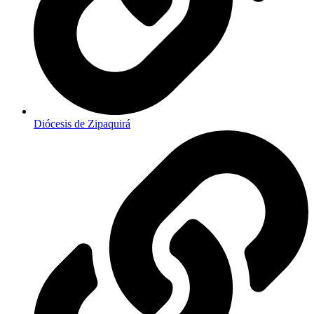
Diócesis de Zipaquirá