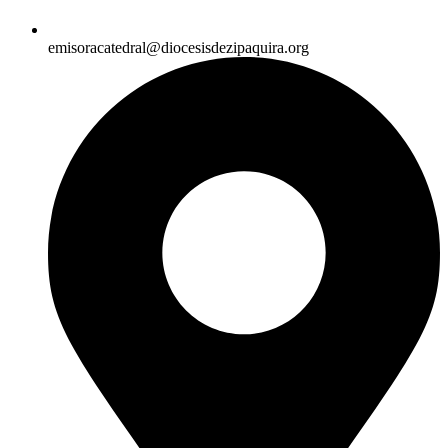
emisoracatedral@diocesisdezipaquira.org