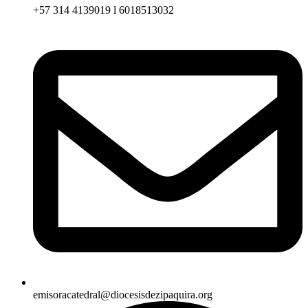
+57 314 4139019 l 6018513032
emisoracatedral@diocesisdezipaquira.org