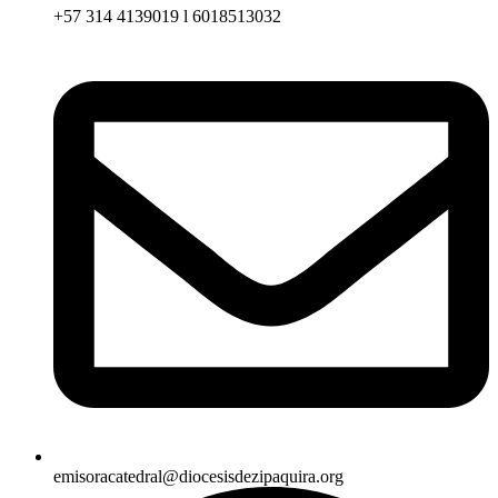
+57 314 4139019 l 6018513032
emisoracatedral@diocesisdezipaquira.org