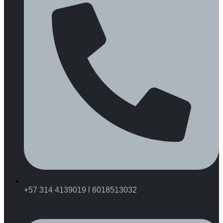
+57 314 4139019 l 6018513032