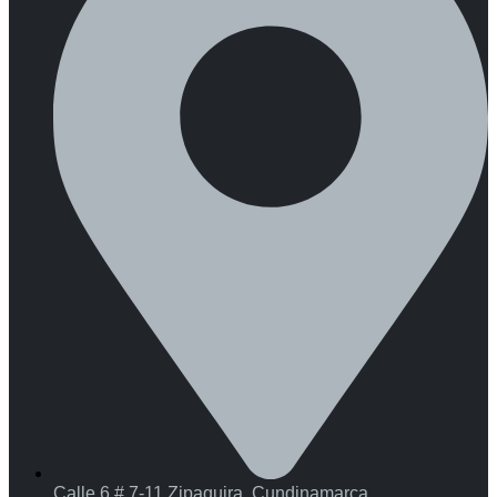
Calle 6 # 7-11 Zipaquira, Cundinamarca