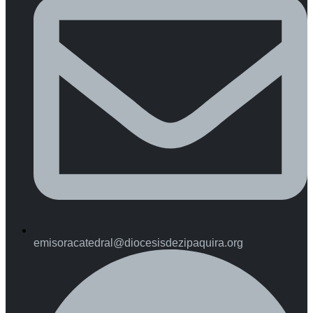
emisoracatedral@diocesisdezipaquira.org