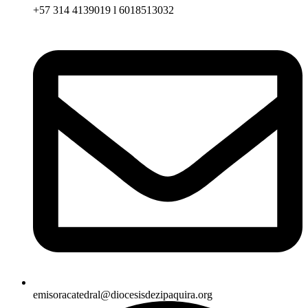
+57 314 4139019 l 6018513032
emisoracatedral@diocesisdezipaquira.org