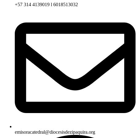
+57 314 4139019 l 6018513032
emisoracatedral@diocesisdezipaquira.org