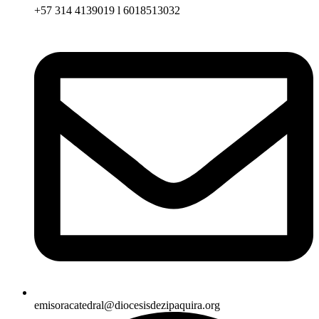
+57 314 4139019 l 6018513032
emisoracatedral@diocesisdezipaquira.org