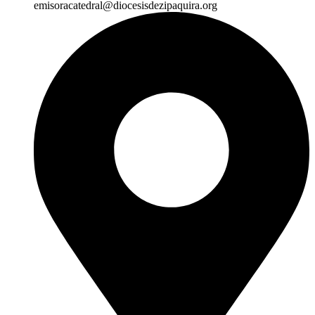
emisoracatedral@diocesisdezipaquira.org