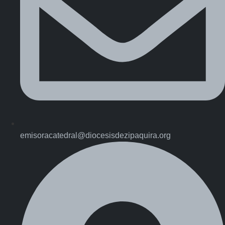
emisoracatedral@diocesisdezipaquira.org