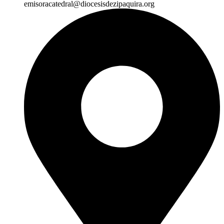
emisoracatedral@diocesisdezipaquira.org