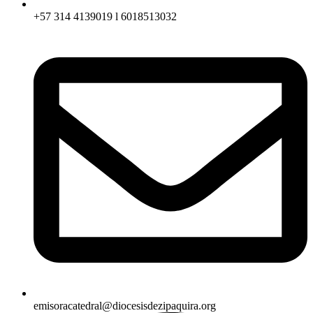
+57 314 4139019 l 6018513032
emisoracatedral@diocesisdezipaquira.org