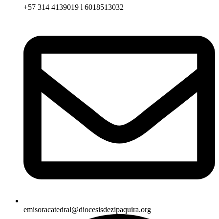
+57 314 4139019 l 6018513032
emisoracatedral@diocesisdezipaquira.org