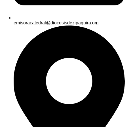
emisoracatedral@diocesisdezipaquira.org