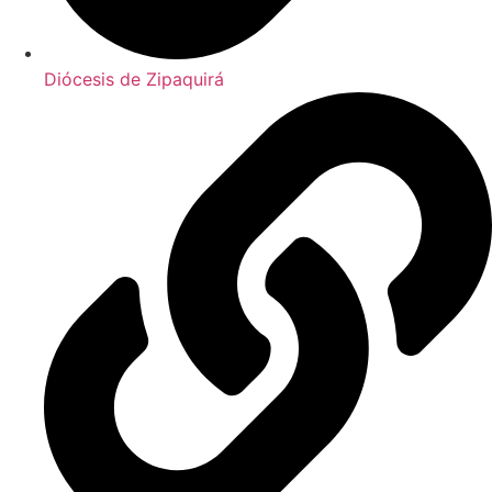
Diócesis de Zipaquirá