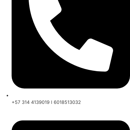
+57 314 4139019 l 6018513032