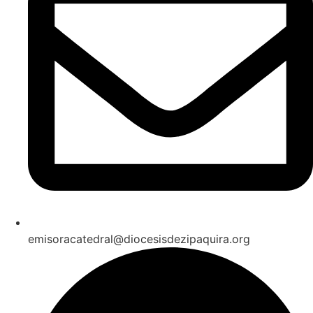
emisoracatedral@diocesisdezipaquira.org