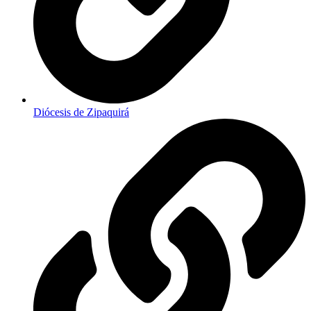
Diócesis de Zipaquirá