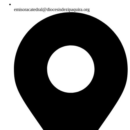
emisoracatedral@diocesisdezipaquira.org