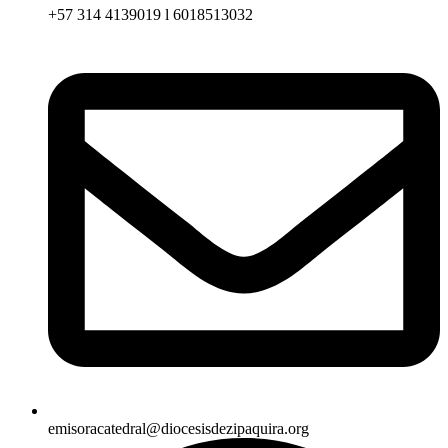
+57 314 4139019 l 6018513032
emisoracatedral@diocesisdezipaquira.org