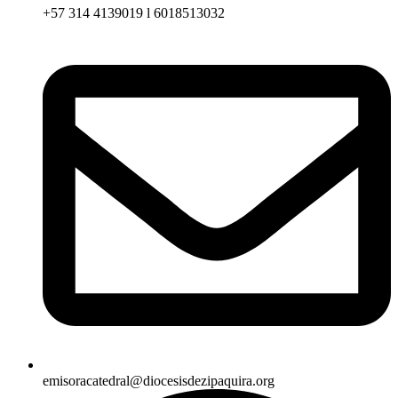
+57 314 4139019 l 6018513032
emisoracatedral@diocesisdezipaquira.org