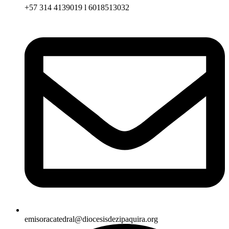
+57 314 4139019 l 6018513032
emisoracatedral@diocesisdezipaquira.org