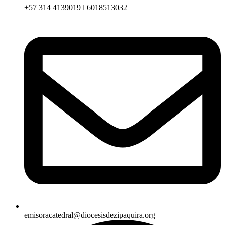
+57 314 4139019 l 6018513032
emisoracatedral@diocesisdezipaquira.org