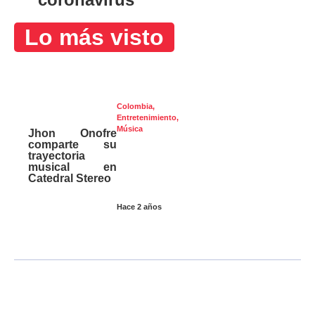
Lo más visto
Colombia
,
Entretenimiento
,
Música
Jhon Onofre
comparte su
trayectoria
musical en
Catedral Stereo
Hace 2 años