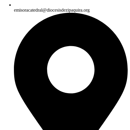
emisoracatedral@diocesisdezipaquira.org