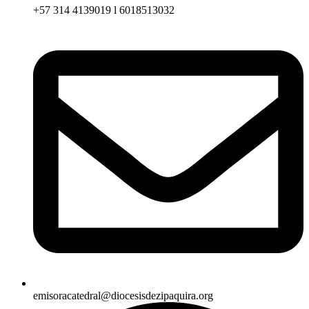
+57 314 4139019 l 6018513032
emisoracatedral@diocesisdezipaquira.org