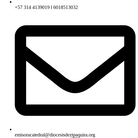
+57 314 4139019 l 6018513032
emisoracatedral@diocesisdezipaquira.org