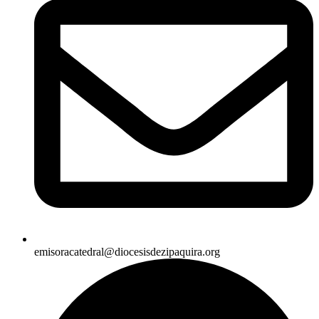
emisoracatedral@diocesisdezipaquira.org