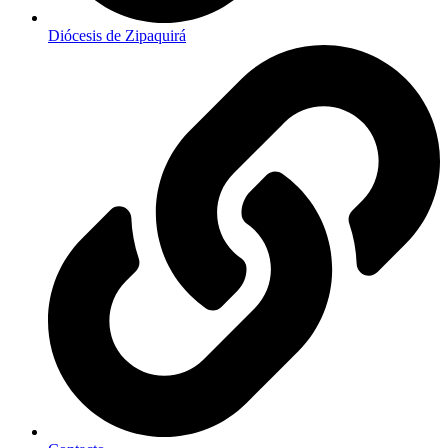
Diócesis de Zipaquirá