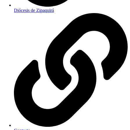
Diócesis de Zipaquirá