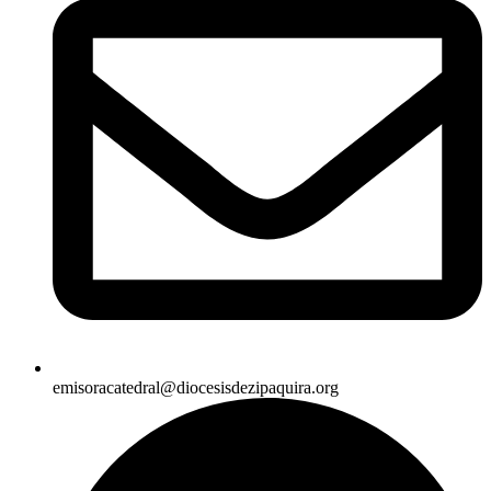
emisoracatedral@diocesisdezipaquira.org